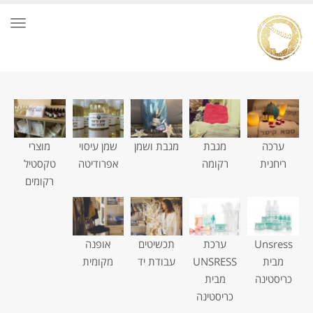
תפרי
ערכה
מגבת
מגבת ושמן
שמן עיסוי
מוצרי
ריחנית
רקומה
אפרודיטה
טקסטיל
רקומים
Unsress
ערכת
תכשיטים
אופנה
מבית
UNSRESS
עבודת יד
מקומית
כריסטינה
מבית
כריסטינה