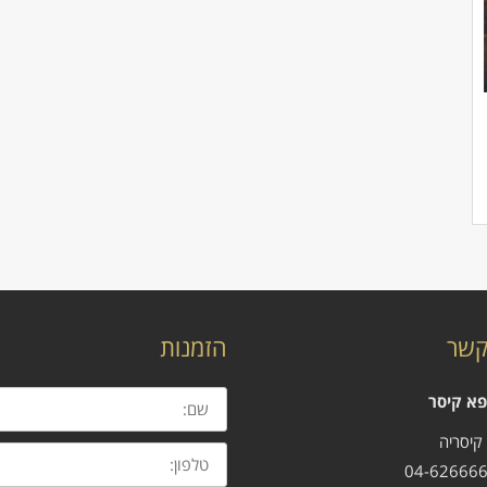
קשר
הזמנות
שם:
פא קיסר
טלפון: