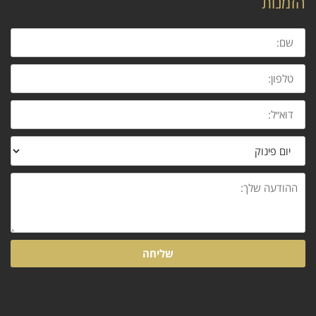
הזמנות
שם:
טלפון:
דוא״ל:
נושא
ההודעה
שלך:
שליחה