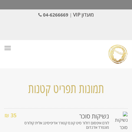
מועדון VIP
04-6266669
|
תפרי
תמונות תפריט קטנות
35 ₪
נשיקות סוכר
לורם איפסום דולור סיט קונס קטורר אדיפיסינג אלית קולורס
מונפרד אדנדום