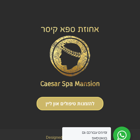
להזמנות טיפולים און ליין
זמינים עבורכם גם
Designed with Love
Berliner
בוואטסאפ