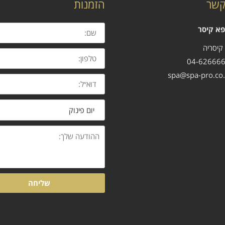
קשר
הזמנות
שם:
פא קיסר
טלפון:
דוא״ל:
נושא
ההודעה
שלך:
שליחה