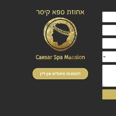
להזמנות טיפולים און ליין